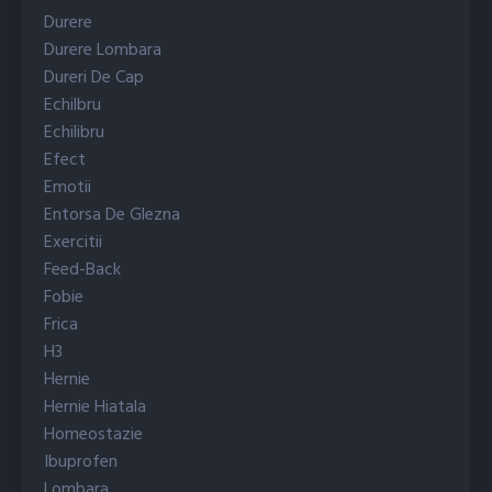
Durere
Durere Lombara
Dureri De Cap
Echilbru
Echilibru
Efect
Emotii
Entorsa De Glezna
Exercitii
Feed-Back
Fobie
Frica
H3
Hernie
Hernie Hiatala
Homeostazie
Ibuprofen
Lombara