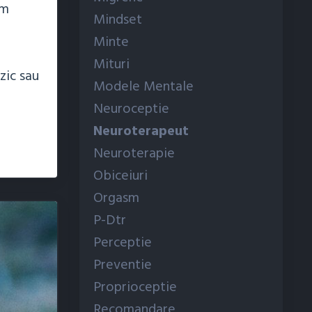
em
Mindset
Minte
Mituri
zic sau
Modele Mentale
Neuroceptie
Neuroterapeut
Neuroterapie
Obiceiuri
Orgasm
P-Dtr
Perceptie
Preventie
Proprioceptie
Recomandare