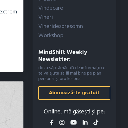
Vindecare
 extrem
Vineri
Vineridespresomn
Workshop
MindShift Weekly
Newsletter:
doza săptămânală de informații ce
te va ajuta să fii mai bine pe plan
personal și profesional.
Abonează-te gratuit
Online, mă găsești și pe: