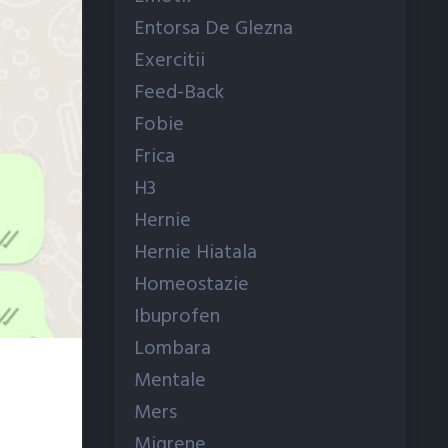
Entorsa De Glezna
Exercitii
Feed-Back
Fobie
Frica
H3
Hernie
Hernie Hiatala
Homeostazie
Ibuprofen
Lombara
Mentale
Mers
Migrene