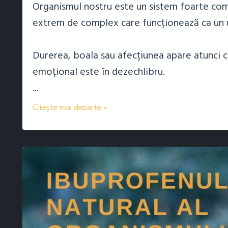
Organismul nostru este un sistem foarte comp
extrem de complex care funcționează ca un u
Durerea, boala sau afecțiunea apare atunci câ
emoțional este în dezechlibru.
...
Citește mai departe »