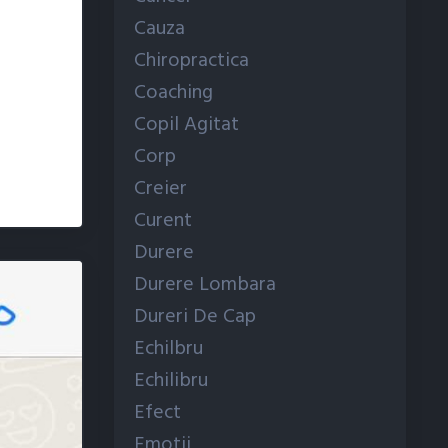
Cauza
Chiropractica
Coaching
Copil Agitat
Corp
Creier
Curent
Durere
Durere Lombara
Dureri De Cap
Echilbru
Echilibru
Efect
Emotii