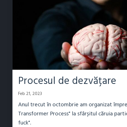
Procesul de dezvățare
Feb 21, 2023
Anul trecut în octombrie am organizat împre
Transformer Process" la sfârșitul căruia parti
fuck".