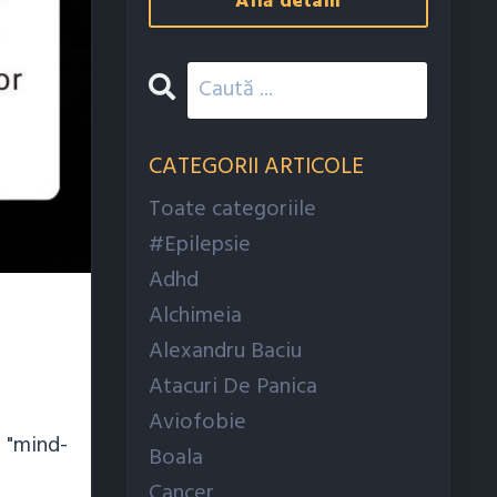
Află detalii
CATEGORII ARTICOLE
Toate categoriile
#epilepsie
Adhd
Alchimeia
Alexandru Baciu
Atacuri De Panica
Aviofobie
t "mind-
Boala
Cancer