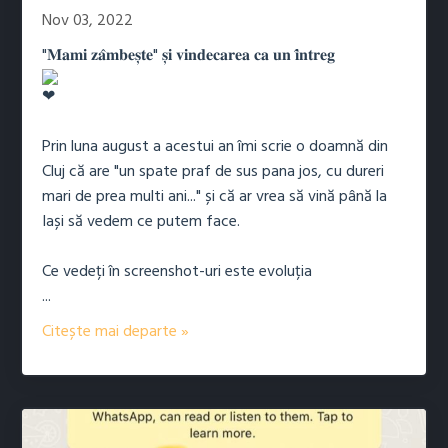
Nov 03, 2022
"𝐌𝐚𝐦𝐢 𝐳𝐚̂𝐦𝐛𝐞𝐬̦𝐭𝐞" 𝐬̦𝐢 𝐯𝐢𝐧𝐝𝐞𝐜𝐚𝐫𝐞𝐚 𝐜𝐚 𝐮𝐧 𝐢̂𝐧𝐭𝐫𝐞𝐠
Prin luna august a acestui an îmi scrie o doamnă din
Cluj că are "un spate praf de sus pana jos, cu dureri
mari de prea multi ani..." și că ar vrea să vină până la
Iași să vedem ce putem face.
Ce vedeți în screenshot-uri este evoluția
...
Citește mai departe »