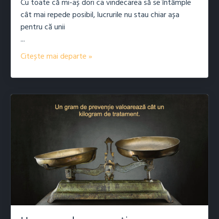
Cu toate că mi-aș dori ca vindecarea să se întâmple
cât mai repede posibil, lucrurile nu stau chiar așa
pentru că unii
...
Citește mai departe »