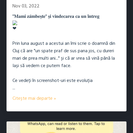
Nov 03, 2022
"𝐌𝐚𝐦𝐢 𝐳𝐚̂𝐦𝐛𝐞𝐬̦𝐭𝐞" 𝐬̦𝐢 𝐯𝐢𝐧𝐝𝐞𝐜𝐚𝐫𝐞𝐚 𝐜𝐚 𝐮𝐧 𝐢̂𝐧𝐭𝐫𝐞𝐠
Prin luna august a acestui an îmi scrie o doamnă din
Cluj că are "un spate praf de sus pana jos, cu dureri
mari de prea multi ani..." și că ar vrea să vină până la
Iași să vedem ce putem face.
Ce vedeți în screenshot-uri este evoluția
...
Citește mai departe »