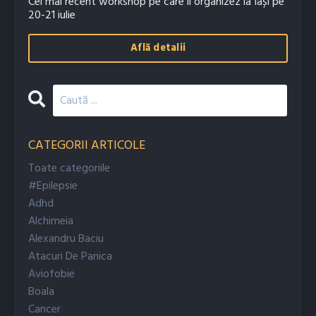
Cel mai recent workshop pe care îl organizez la Iași pe
20-21 iulie
Află detalii
CATEGORII ARTICOLE
Toate categoriile
#epilepsie
Adhd
Alchimeia
Alexandru Baciu
Atacuri De Panica
Aviofobie
Boala
Cancer