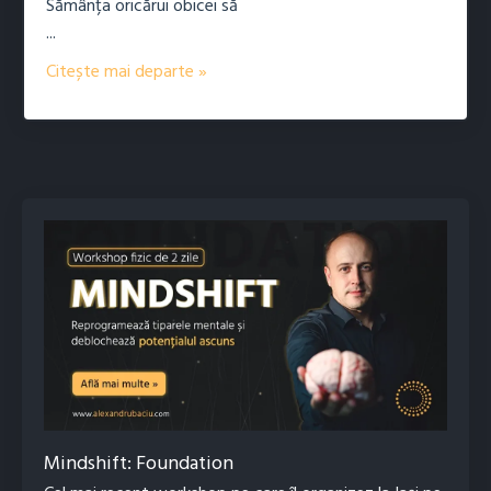
Sămânța oricărui obicei să
...
Citește mai departe »
Mindshift: Foundation