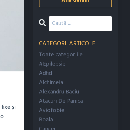
Află detalii
CATEGORII ARTICOLE
Toate categoriile
#epilepsie
Adhd
Alchimeia
Alexandru Baciu
Atacuri De Panica
fixe și
Aviofobie
ro
Boala
Cancer