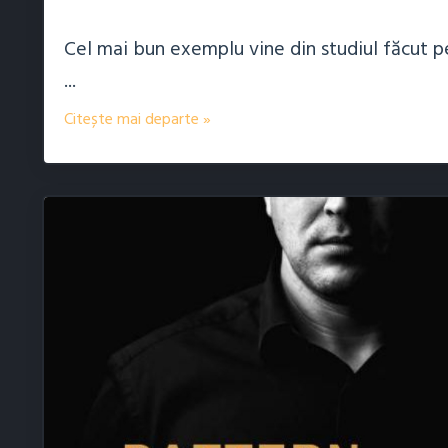
Cel mai bun exemplu vine din studiul făcut pe
...
Citește mai departe »