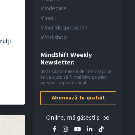
Vindecare
Vineri
Vineridespresomn
Workshop
mulți
MindShift Weekly
Newsletter:
doza săptămânală de informații ce
te va ajuta să fii mai bine pe plan
personal și profesional.
Abonează-te gratuit
Online, mă găsești și pe: