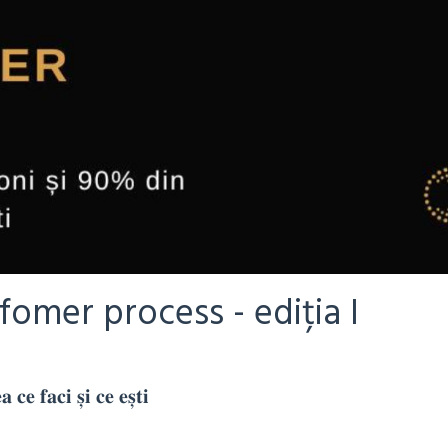
omer process - ediția I
𝐞 𝐟𝐚𝐜𝐢 𝐬̦𝐢 𝐜𝐞 𝐞𝐬̦𝐭𝐢