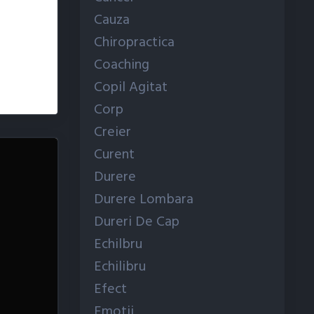
Cauza
Chiropractica
Coaching
Copil Agitat
Corp
Creier
Curent
Durere
Durere Lombara
Dureri De Cap
Echilbru
Echilibru
Efect
Emotii