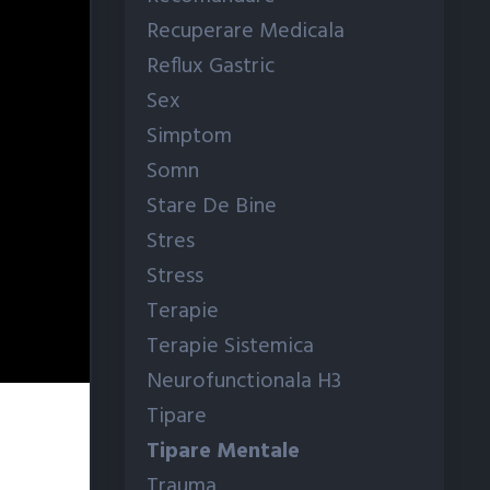
Recuperare Medicala
Reflux Gastric
Sex
Simptom
Somn
Stare De Bine
Stres
Stress
Terapie
Terapie Sistemica
Neurofunctionala H3
Tipare
Tipare Mentale
Trauma