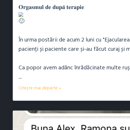
𝐎𝐫𝐠𝐚𝐬𝐦𝐮𝐥 𝐝𝐞 𝐝𝐮𝐩𝐚̆ 𝐭𝐞𝐫𝐚𝐩𝐢𝐞
În urma postării de acum 2 luni cu "Ejaculare
pacienți și paciente care și-au făcut curaj și 
Ca popor avem adânc înrădăcinate multe rușin
...
Citește mai departe »