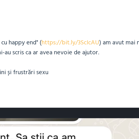
a cu happy end" (
https://bit.ly/3ScIcAU
) am avut mai 
mi-au scris ca ar avea nevoie de ajutor.
i și frustrări sexu