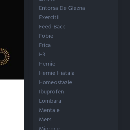
Entorsa De Glezna
Exercitii
Feed-Back
Fobie
Frica
H3
Hernie
Hernie Hiatala
Homeostazie
Ibuprofen
Lombara
Mentale
Mers
Migrene