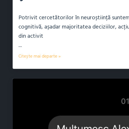
Potrivit cercetătorilor în neuroștiință sunt
cognitivă, așadar majoritatea deciziilor, ac
din activit
...
Citește mai departe »