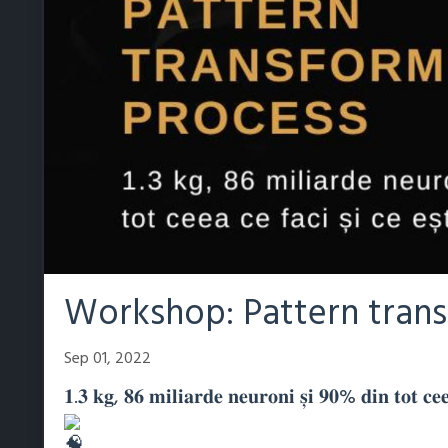
Workshop: Pattern transf
Sep 01, 2022
𝟏.𝟑 𝐤𝐠, 𝟖𝟔 𝐦𝐢𝐥𝐢𝐚𝐫𝐝𝐞 𝐧𝐞𝐮𝐫𝐨𝐧𝐢 𝐬̦𝐢 𝟗𝟎% 𝐝𝐢𝐧 𝐭𝐨𝐭 𝐜𝐞𝐞𝐚 