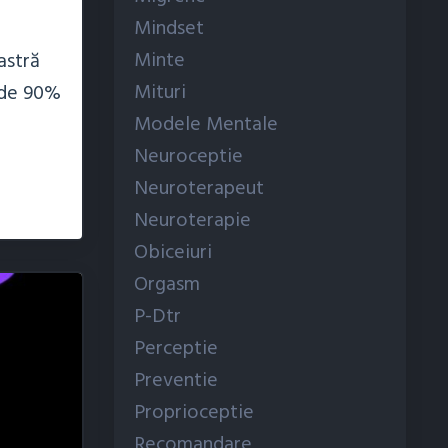
Mindset
Minte
astră
Mituri
d de 90%
Modele Mentale
Neuroceptie
Neuroterapeut
Neuroterapie
Obiceiuri
Orgasm
P-Dtr
Perceptie
Preventie
Proprioceptie
Recomandare