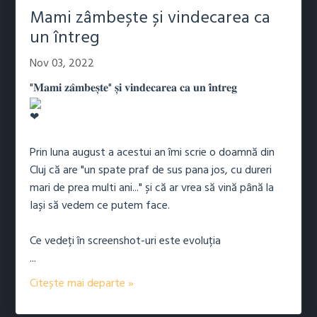
Mami zâmbește și vindecarea ca
un întreg
Nov 03, 2022
"𝐌𝐚𝐦𝐢 𝐳𝐚̂𝐦𝐛𝐞𝐬̦𝐭𝐞" 𝐬̦𝐢 𝐯𝐢𝐧𝐝𝐞𝐜𝐚𝐫𝐞𝐚 𝐜𝐚 𝐮𝐧 𝐢̂𝐧𝐭𝐫𝐞𝐠
Prin luna august a acestui an îmi scrie o doamnă din
Cluj că are "un spate praf de sus pana jos, cu dureri
mari de prea multi ani..." și că ar vrea să vină până la
Iași să vedem ce putem face.
Ce vedeți în screenshot-uri este evoluția
...
Citește mai departe »