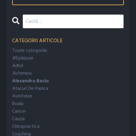
CATEGORII ARTICOLE
Toate categoriile
#epilepsie
Adhd
Alchimeia
Alexandru Baciu
Atacuri De Panica
Aviofobie
Boala
Cancer
Cauza
Chiropractica
Coaching